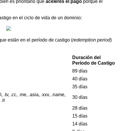
ién es prioritario que
aceleres el pago
porque el
stigo en el ciclo de vida de un dominio:
que están en el período de castigo (
redemption period
)
Duración del
Período de Castigo
89 días
40 días
35 días
el, .tv, .cc, .me, .asia, .xxx, .name,
30 días
.it
28 días
15 días
14 días