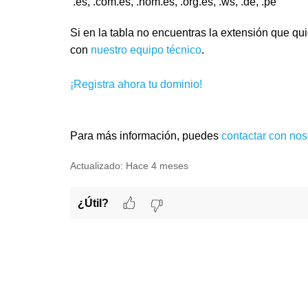
.es, .com.es, .nom.es, .org.es, .ws, .de, .pe
Si en la tabla no encuentras la extensión que qu
con
nuestro equipo técnico
.
¡Registra ahora tu dominio!
Para más información, puedes
contactar con nos
Actualizado:
Hace 4 meses
¿Útil?