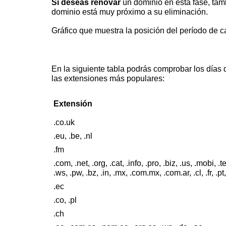
Si deseas renovar
un dominio en esta fase, tamb
dominio está muy próximo a su eliminación.
Gráfico que muestra la posición del período de ca
En la siguiente tabla podrás comprobar los días 
las extensiones más populares:
Extensión
.co.uk
.eu, .be, .nl
.fm
.com, .net, .org, .cat, .info, .pro, .biz, .us, .mobi, .t
.ws, .pw, .bz, .in, .mx, .com.mx, .com.ar, .cl, .fr, .pt, 
.ec
.co, .pl
.ch