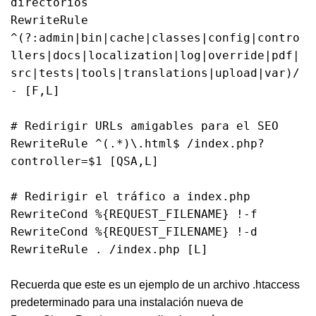
directorios
RewriteRule
^(?:admin|bin|cache|classes|config|contro
llers|docs|localization|log|override|pdf|
src|tests|tools|translations|upload|var)/
- [F,L]
# Redirigir URLs amigables para el SEO
RewriteRule ^(.*)\.html$ /index.php?
controller=$1 [QSA,L]
# Redirigir el tráfico a index.php
RewriteCond %{REQUEST_FILENAME} !-f
RewriteCond %{REQUEST_FILENAME} !-d
RewriteRule . /index.php [L]
Recuerda que este es un ejemplo de un archivo .htaccess
predeterminado para una instalación nueva de