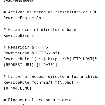
WordPress nueva:
# Activar el motor de reescritura de URL
RewriteEngine On
# Establecer el directorio base
RewriteBase /
# Redirigir a HTTPS
RewriteCond %{HTTPS} off
RewriteRule ^(.*)$ https://%{HTTP_HOST}%
{REQUEST_URI} [L,R=301]
# Evitar el acceso directo a los archivos
RewriteRule ^config/(.*)\.php$ -
[R=404,L,NC]
# Bloquear el acceso a ciertos