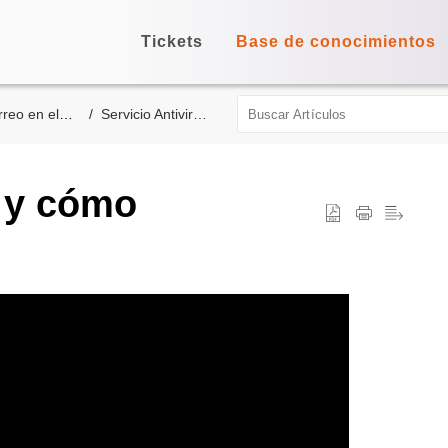
Tickets
Base de conocimientos
panel de control
Servicio Antivirus/Antispam
g y cómo