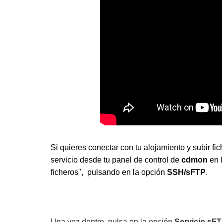
Si quieres conectar con tu alojamiento y subir fi
servicio desde tu panel de control de
cdmon
en 
ficheros", pulsando en la opción
SSH/sFTP
.
Una vez dentro, pulsa en la opción
Servicio sF