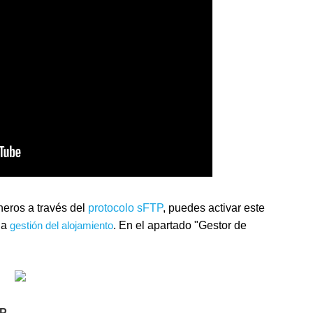
cheros a través del
protocolo sFTP
, puedes activar este
la
gestión del alojamiento
. En el apartado "Gestor de
TP
.