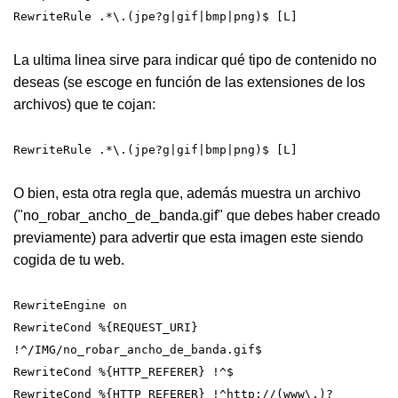
RewriteRule .*\.(jpe?g|gif|bmp|png)$ [L]
La ultima linea sirve para indicar qué tipo de contenido no
deseas (se escoge en función de las extensiones de los
archivos) que te cojan:
RewriteRule .*\.(jpe?g|gif|bmp|png)$ [L]
O bien, esta otra regla que, además muestra un archivo
("no_robar_ancho_de_banda.gif" que debes haber creado
previamente) para advertir que esta imagen este siendo
cogida de tu web.
RewriteEngine on
RewriteCond %{REQUEST_URI}
!^/IMG/no_robar_ancho_de_banda.gif$
RewriteCond %{HTTP_REFERER} !^$
RewriteCond %{HTTP_REFERER} !^http://(www\.)?