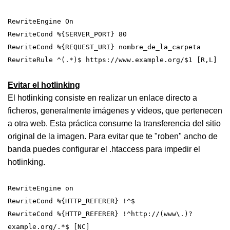
RewriteEngine On
RewriteCond %{SERVER_PORT} 80
RewriteCond %{REQUEST_URI} nombre_de_la_carpeta
RewriteRule ^(.*)$ https://www.example.org/$1 [R,L]
Evitar el hotlinking
El hotlinking consiste en realizar un enlace directo a
ficheros, generalmente imágenes y vídeos, que pertenecen
a otra web. Esta práctica consume la transferencia del sitio
original de la imagen. Para evitar que te "roben" ancho de
banda puedes configurar el .htaccess para impedir el
hotlinking.
RewriteEngine on
RewriteCond %{HTTP_REFERER} !^$
RewriteCond %{HTTP_REFERER} !^http://(www\.)?
example.org/.*$ [NC]