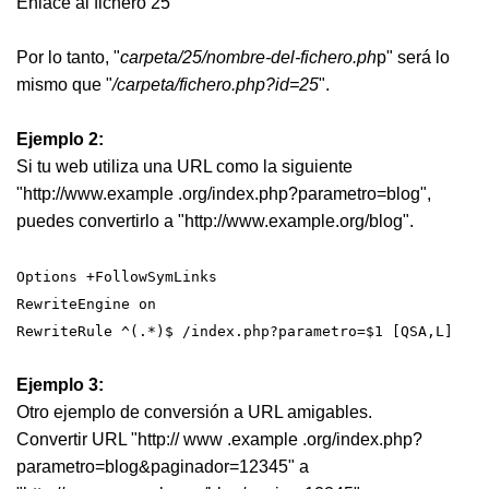
Enlace al fichero 25
Por lo tanto, "
carpeta/25/nombre-del-fichero.ph
p" será lo
mismo que "
/carpeta/fichero.php?id=25
".
Ejemplo 2:
Si tu web utiliza una URL como la siguiente
"http://www.example .org/index.php?parametro=blog",
puedes convertirlo a "http://www.example.org/blog".
Options +FollowSymLinks
RewriteEngine on
RewriteRule ^(.*)$ /index.php?parametro=$1 [QSA,L]
Ejemplo 3:
Otro ejemplo de conversión a URL amigables.
Convertir URL "http:// www .example .org/index.php?
parametro=blog&paginador=12345" a