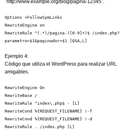
"http://www.example.org/blog/pagina-12345".
Options +FollowSymLinks
RewriteEngine on
RewriteRule ^(.*)/pagina-([0-9]+)$ /index.php?
parametro=$1&paginador=$1 [QSA,L]
Ejemplo 4:
Código que utiliza el WordPress para realizar URL
amigables.
RewriteEngine On
RewriteBase /
RewriteRule ^index\.php$ - [L]
RewriteCond %{REQUEST_FILENAME} !-f
RewriteCond %{REQUEST_FILENAME} !-d
RewriteRule . /index.php [L]