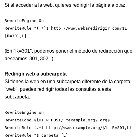
Si al acceder a la web, quieres redirigir la página a otra:
RewriteEngine On
RewriteRule ^(.*)$ http://www.webaredirigir.com/$1
[R=301,L]
(En "R=301", podemos poner el método de redirección que
deseamos '301, 302..')
Redirigir web a subcarpeta
Si tienes la web en una subcarpeta diferente de la carpeta
"web", puedes redirigir todas las consultas a esta
subcarpeta:
RewriteEngine on
RewriteCond %{HTTP_HOST} ^example.org\.org$
RewriteRule (.*) http://www.example.org/$1 [R=301,L]
RewriteRule ^$ carpeta [L]