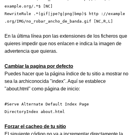
example.org/.*$ [NC]
RewriteRule .*(gif|jpe?g|png|bmp)$ http ://example
.org/IMG/no_robar_ancho_de_banda.gif [NC,R,L]
En la última línea pon las extensiones de los ficheros que
quieres impedir que nos enlacen e indica la imagen de
advertencia que quieras.
Cambiar la pagina por defecto
Puedes hacer que la página índice de tu sitio a mostrar no
sea la archiconocida "index". Aquí se establece
"about.html" como página de inicio:
#Serve Alternate Default Index Page
DirectoryIndex about.html
Forzar el cacheo de tu sitio
El siguiente código no va a incrementar directamente la