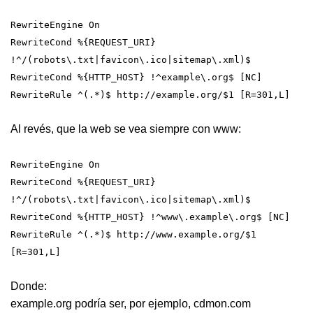
RewriteEngine On
RewriteCond %{REQUEST_URI}
!^/(robots\.txt|favicon\.ico|sitemap\.xml)$
RewriteCond %{HTTP_HOST} !^example\.org$ [NC]
RewriteRule ^(.*)$ http://example.org/$1 [R=301,L]
Al revés, que la web se vea siempre con www:
RewriteEngine On
RewriteCond %{REQUEST_URI}
!^/(robots\.txt|favicon\.ico|sitemap\.xml)$
RewriteCond %{HTTP_HOST} !^www\.example\.org$ [NC]
RewriteRule ^(.*)$ http://www.example.org/$1
[R=301,L]
Donde:
example.org podría ser, por ejemplo, cdmon.com