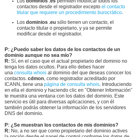
Los
dominios .es
permiten modificar todos los
contactos desde el registrador excepto
el contacto
titular que requiere un procedimiento burocrático
.
Los
dominios .eu
sólo tienen un contacto, el
contacto titular o propietario, y ya se permite
modificar desde el registrador.
P: ¿Puedo saber los datos de los contactos de un
dominio aunque no sea mío?
R:
Sí, en el caso que el actual propietario del dominio no
tenga los datos ocultos. Para ello debes hacer
una
consulta whois
al dominio del que deseas conocer los
contactos.
cdmon
, como registrador acreditado por
ICANN, tiene una
página de consulta whois
. Introduciendo
en ella el dominio y haciendo clic en "Obtener Información"
te muestra una ventana con los datos del dominio. Este
servicio es útil para diversas aplicaciones, y con él
también podrás obtener la información de los servidores
DNS del dominio.
P: ¿Se muestran los contactos de mis dominios?
R:
No, a no ser que como propietario del dominio actives
la opción desde el panel de control conforme los datos de